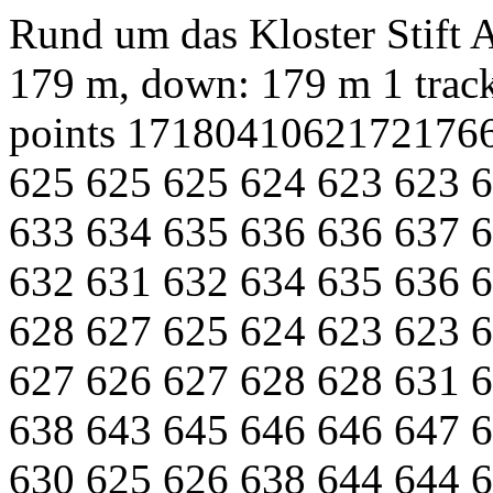
Rund um das Kloster Stift
179 m, down: 179 m
1 trac
points
17180
4106
217
217
6
625
625
625
624
623
623
6
633
634
635
636
636
637
6
632
631
632
634
635
636
6
628
627
625
624
623
623
6
627
626
627
628
628
631
6
638
643
645
646
646
647
6
630
625
626
638
644
644
6