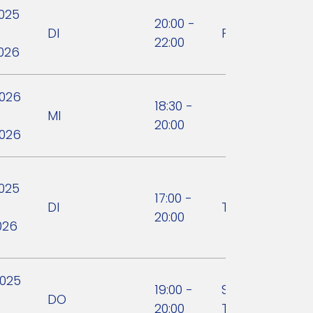
2025
20:00 -
DI
Fitnetz
22:00
2026
2026
18:30 -
MI
20:00
2026
2025
17:00 -
DI
Tennisclub Fri
20:00
026
2025
19:00 -
Swim. Bike. Run
DO
20:00
Thermenland