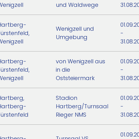
Wenigzell
und Waldwege
31.08.2
Hartberg-
01.09.2
Wenigzell und
Fürstenfeld,
-
Umgebung
Wenigzell
31.08.2
Hartberg-
von Wenigzell aus
01.09.2
Fürstenfeld,
in die
-
Wenigzell
Oststeiermark
31.08.2
Hartberg,
Stadion
01.09.2
Hartberg-
Hartberg/Turnsaal
-
Fürstenfeld
Rieger NMS
31.08.2
01.09.2
Hartberg-
Turnsaal VS