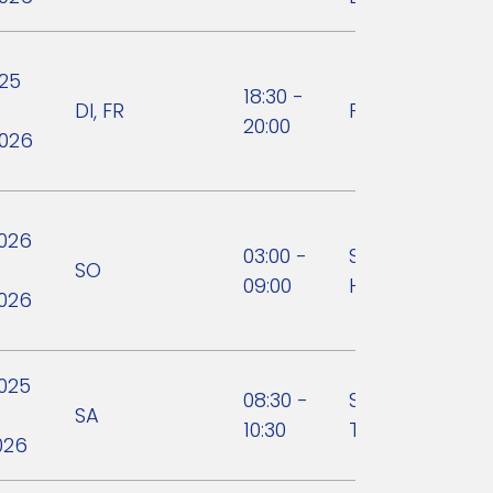
025
18:30 -
DI, FR
Fitnetz
20:00
2026
2026
03:00 -
Seniorenklub
SO
09:00
Hirnsdorf
2026
2025
08:30 -
Swim. Bike. Run
SA
10:30
Thermenland
026