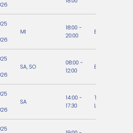
18:00
026
025
18:00 -
MI
Bike `n` Fun We
20:00
026
025
08:00 -
SA, SO
Bike `n` Fun We
12:00
026
025
14:00 -
TSV Hartberg
SA
17:30
Leichtathletik
026
025
19:00 -