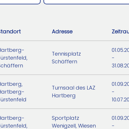
Standort
Adresse
Zeitra
Hartberg-
01.05.2
Tennisplatz
Fürstenfeld,
-
Schäffern
Schäffern
31.08.2
Hartberg,
01.09.2
Turnsaal des LAZ
Hartberg-
-
Hartberg
Fürstenfeld
10.07.2
Hartberg-
Sportplatz
01.09.2
Fürstenfeld,
Wenigzell, Wiesen
-