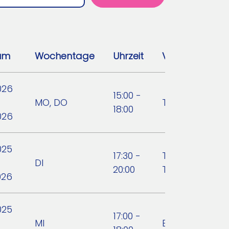
um
Wochentage
Uhrzeit
Verein
026
15:00 -
MO, DO
Tennisclub Sch
18:00
026
025
17:30 -
TSV Hartberg
DI
20:00
Tischtennis
026
025
17:00 -
MI
Bike `n` Fun We