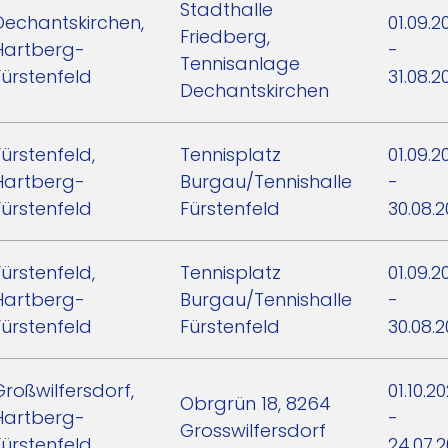
Stadthalle
Dechantskirchen,
01.09.2
Friedberg,
Hartberg-
-
Tennisanlage
Fürstenfeld
31.08.2
Dechantskirchen
Fürstenfeld,
Tennisplatz
01.09.2
Hartberg-
Burgau/Tennishalle
-
Fürstenfeld
Fürstenfeld
30.08.
Fürstenfeld,
Tennisplatz
01.09.2
Hartberg-
Burgau/Tennishalle
-
Fürstenfeld
Fürstenfeld
30.08.
Großwilfersdorf,
01.10.2
Obrgrün 18, 8264
Hartberg-
-
Grosswilfersdorf
Fürstenfeld
24.07.