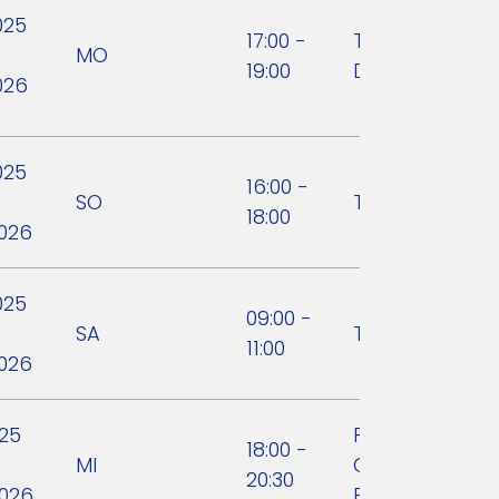
025
17:00 -
Tennisverein
MO
19:00
Dechantskirch
026
025
16:00 -
SO
Tennisclub Bu
18:00
2026
025
09:00 -
SA
Tennisclub Bu
11:00
2026
025
Freinatur - Ver
18:00 -
MI
Gesundheit un
20:30
2026
Bewegung