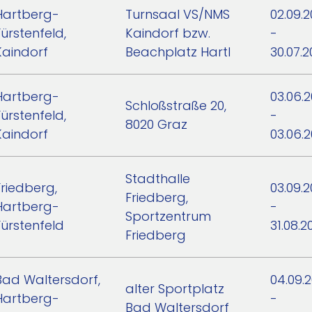
Hartberg-
Turnsaal VS/NMS
02.09.
Fürstenfeld,
Kaindorf bzw.
-
Kaindorf
Beachplatz Hartl
30.07.
Hartberg-
03.06.
Schloßstraße 20,
Fürstenfeld,
-
8020 Graz
Kaindorf
03.06.
Stadthalle
Friedberg,
03.09.
Friedberg,
Hartberg-
-
Sportzentrum
Fürstenfeld
31.08.2
Friedberg
Bad Waltersdorf,
04.09.
alter Sportplatz
Hartberg-
-
Bad Waltersdorf