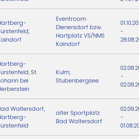
Eventroom
Hartberg-
01.10.2
Dienersdorf bzw.
Fürstenfeld,
-
Hartplatz VS/NMS
Kaindorf
28.08.
Kaindorf
Hartberg-
02.08.
ürstenfeld, St.
Kulm,
-
Johann bei
Stubenbergsee
02.08.
Herberstein
Bad Waltersdorf,
02.09.
alter Sportplatz
Hartberg-
-
Bad Waltersdorf
Fürstenfeld
01.08.2