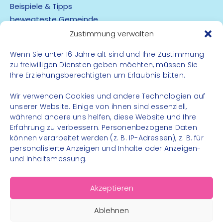
Beispiele & Tipps
bewegteste Gemeinde
App
Zustimmung verwalten
Wenn Sie unter 16 Jahre alt sind und Ihre Zustimmung
Barrierefreiheit
zu freiwilligen Diensten geben möchten, müssen Sie
Datenschutz
Ihre Erziehungsberechtigten um Erlaubnis bitten.
Impressum
Kontakt
Wir verwenden Cookies und andere Technologien auf
unserer Website. Einige von ihnen sind essenziell,
während andere uns helfen, diese Website und Ihre
FOLGE UNS
Erfahrung zu verbessern. Personenbezogene Daten
können verarbeitet werden (z. B. IP-Adressen), z. B. für
Instagram
personalisierte Anzeigen und Inhalte oder Anzeigen-
Facebook
und Inhaltsmessung.
Akzeptieren
Ablehnen
© 2026 – Bewegungsland Steiermark gGmbH - Alle