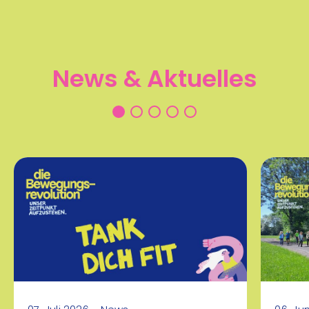
08:00 - 13:00 Uhr
Allerheiligen bei Wildon
07
News &
Aktuelles
Tennis - Kindercamp
Aug
Rückschlagsport
mehr Infos
09:30 - 17:30 Uhr
ESV Tennisplätze oder
07
Brucker Tennishalle
Aug
Tennis Sommer Camp
Ballsport
mehr Infos
17:00 - 18:00 Uhr