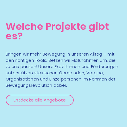
Aug
Fitboxen
Kampfsport
mehr Infos
Welche Projekte gibt
es?
16:30 - 18:30 Uhr
Stadion, Gymnastikraum
07
Bringen wir mehr Bewegung in unseren Alltag – mit
Fitnessmix
Aug
den richtigen Tools. Setzen wir Maßnahmen um, die
zu uns passen! Unsere Expert:innen und Förderungen
Polysportiv
mehr Infos
unterstützen steirischen Gemeinden, Vereine,
Organisationen und Einzelpersonen im Rahmen der
Bewegungsrevolution dabei.
18:00 - 20:00 Uhr
Adriach Kirche
Entdecke alle Angebote
07
Inklusiv Fitnesscenter
Aug
Wald
Fitness & Training
mehr Infos