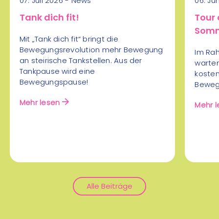
07. Juli 2026 - News
06. Ju
Beachvolleyballplatz bzw.
Veranstaltungshalle
Tank dich fit!
Tour 
07
Lieboch
Somm
Aug
Mit „Tank dich fit“ bringt die
Volleyball
Bewegungsrevolution mehr Bewegung
Im Rah
an steirische Tankstellen. Aus der
warten
Rückschlagsport
mehr Infos
Tankpause wird eine
koste
Bewegungspause!
Bewegu
Mehr lesen
Mehr l
Alle Beiträge