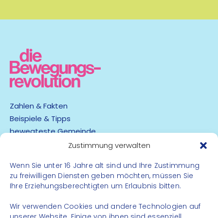
Zahlen & Fakten
Beispiele & Tipps
bewegteste Gemeinde
App
Zustimmung verwalten
Wenn Sie unter 16 Jahre alt sind und Ihre Zustimmung
Barrierefreiheit
zu freiwilligen Diensten geben möchten, müssen Sie
Datenschutz
Ihre Erziehungsberechtigten um Erlaubnis bitten.
Impressum
Kontakt
Wir verwenden Cookies und andere Technologien auf
unserer Website. Einige von ihnen sind essenziell,