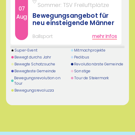
Sommer: TSV Freiluftplätze
07
Bewegungsangebot für
Aug
neu einsteigende Männer
Ballsport
mehr Infos
Super-Event
Mitmachprojekte
16:00 - 17:00 Uhr
Bewegt durchs Jahr
Pedibus
Gulling Arena/Turnhalle
Bewegte Schatzsuche
Revolutionärste Gemeinde
07
Bewegteste Gemeinde
Sonstige
Fit auch Ü50
Aug
Bewegungsrevolution on
Tour de Steiermark
Tour
Polysportiv
mehr Infos
Bewegungsrevoluzza
18:30 - 20:00 Uhr
Eventroom Dienersdorf
bzw. Hartplatz VS/NMS
07
Kaindorf