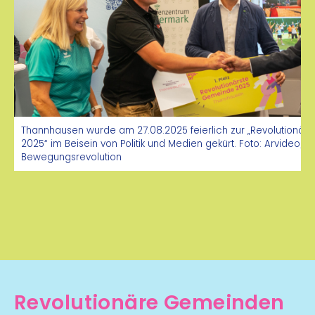
Gemeindewandertag – 1. Mai Wanderung zu
Imerys Talc
der größte Talkabbau
Mitteleuropas
Thannhausen wurde am 27.08.2025 feierlich zur „Revolutionä
2025“ im Beisein von Politik und Medien gekürt. Foto: Arvideo/D
Bewegungsrevolution
Familien- Bewegungstag 30. Mai 10:00 bis
16:00 Uhr – Pausenplatz VS Floing
Revolutionäre Gemeinden