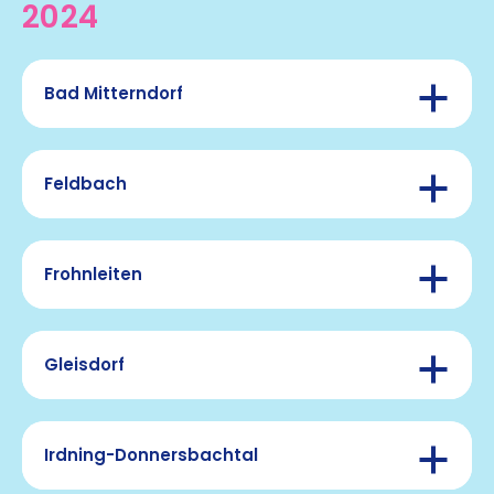
2024
Bad Mitterndorf
Feldbach
Bewegungsmeile
Frohnleiten
Feldbach fährt Rad
Vollmond Yoga – 30. Juni am Haringer
Gleisdorf
„Unsere Gemeinde als
Aussichtshügel
Fitnesscenter“
Irdning-Donnersbachtal
Bewegungspass