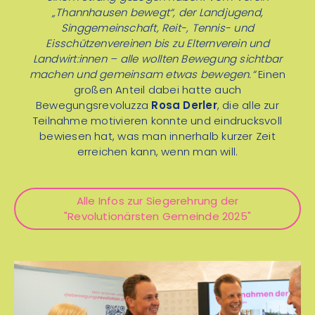
„Thannhausen bewegt“, der Landjugend,
Ostergewinnspiel mit Fotopoints –
Singgemeinschaft, Reit-, Tennis- und
Karwoche
Eisschützenvereinen bis zu Elternverein und
Landwirt:innen – alle wollten Bewegung sichtbar
machen und gemeinsam etwas bewegen.“
Einen
großen Anteil dabei hatte auch
Bewegungsrevoluzza
Rosa Derler
, die alle zur
Teilnahme motivieren konnte und eindrucksvoll
bewiesen hat, was man innerhalb kurzer Zeit
erreichen kann, wenn man will.
Motivationsworkshop der
Alle Infos zur Siegerehrung der
Bewegungsrevolution „Floing bewegt sich“ –
"Revolutionärsten Gemeinde 2025"
17. April 17:00 Uhr – Gemeindesaal