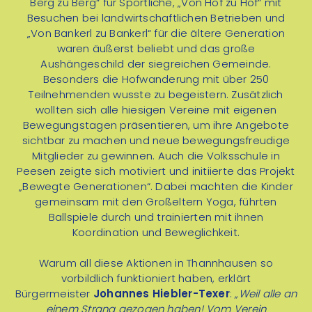
Berg zu Berg“ für Sportliche, „Von Hof zu Hof“ mit
(Schafferhof) um 13:00 Uhr; Verein:
Besuchen bei landwirtschaftlichen Betrieben und
Historische Arbeitskreis Neumarkter
„Von Bankerl zu Bankerl“ für die ältere Generation
Hochtal) –
Nähere Infos:
Werner
waren äußerst beliebt und das große
Fest 0664/5358348
Aushängeschild der siegreichen Gemeinde.
St. Marein / Neumarkt 3,6 km | 10
Besonders die Hofwanderung mit über 250
Stationen
Teilnehmenden wusste zu begeistern. Zusätzlich
Workshop „Gesunde Atmung“
wollten sich alle hiesigen Vereine mit eigenen
GehZeit – Zeit für Bewegung
mit
Bewegungstagen präsentieren, um ihre Angebote
Workshop 2-teilig: 11.3. und 25.3. jeweils 18:30
Nordic Walking Instruktorin Elli Zangl,
sichtbar zu machen und neue bewegungsfreudige
Uhr– Gemeindesaal &
immer montags ab 04. Mai 2026 bis
Mitglieder zu gewinnen. Auch die Volksschule in
Turnsaal
Ende Juli, Treffpunkt: 17:00 Uhr Thomas
Peesen zeigte sich motiviert und initiierte das Projekt
Schroll-Halle
„Bewegte Generationen“. Dabei machten die Kinder
gemeinsam mit den Großeltern Yoga, führten
Ballspiele durch und trainierten mit ihnen
Koordination und Beweglichkeit.
Warum all diese Aktionen in Thannhausen so
vorbildlich funktioniert haben, erklärt
Bürgermeister
Johannes Hiebler-Texer
:
„Weil alle an
einem Strang gezogen haben! Vom Verein