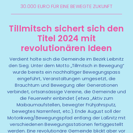
30.000 EURO FÜR EINE BEWEGTE ZUKUNFT
neuer Bewegungspfad
Tillmitsch sichert sich den
Titel 2024 mit
revolutionären Ideen
Verdient holte sich die Gemeinde im Bezirk Leibnitz
den Sieg: Unter dem Motto „Tillmitsch in Bewegung“
Revolutionärste Gemeinde – GEMEINDE
wurde bereits ein nachhaltiger Bewegungspass
TILLMITSCH
eingeführt, Veranstaltungen umgesetzt, die
Brauchtum und Bewegung aller Generationen
verbindet, ortsansässige Vereine, die Gemeinde und
die Feuerwehr einbindet (etwa „Aktiv zum
Maibaumaufstellen, bewegter Frühjahrsputz,
bewegtes Narrenfest, etc.). Ende August soll der
Motorikweg/Bewegungspfad entlang der Laßnitz mit
verschiedenen Bewegungsstationen fertiggestellt
werden. Eine revolutionäre Gemeinde blickt aber vor