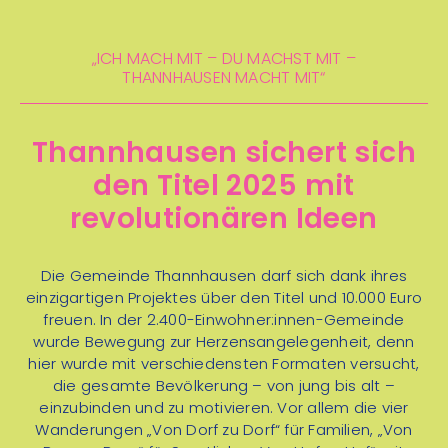
Pedibus
St. Marein – St. Georgen – Greith –
„von Dorf zu
Perchau – Kirche Mariahof –
„ICH MACH MIT – DU MACHST MIT –
Dorf“
„von Bankerl zu Bankerl“
„von Berg zu
Oberdorf – Vockenberg –
THANNHAUSEN MACHT MIT“
Berg“
„von Hof zu Hof“
Baierdorf – Mühldorf – St. Marein
Leicht bis moderat · Großteils
asphaltiert · Auch ohne E-Bike gut
Thannhausen sichert sich
machbar; Kontakt und
Vortrag „Chronisch gesund“ mit der
Reservierung
: Werner Fest,
den Titel 2025 mit
„Müllerin – Anita Helmlinger“ –
10. Februar
werner.fest@gmx.at, +43 664 94
revolutionären Ideen
Sommersportfrühstück
18:30 Uhr – Gemeindesaal
80 134
Sonntag, 09. August 2026, Natur,
Mythos und Geschichten – geführte
Die Gemeinde Thannhausen darf sich dank ihres
historische Wanderung, Treffpunkt
einzigartigen Projektes über den Titel und 10.000 Euro
Bewegungspass
Furtner Teich um 13:00 Uhr
freuen. In der 2.400-Einwohner:innen-Gemeinde
wurde Bewegung zur Herzensangelegenheit, denn
Mariahof Süd-West 4,5 km | 8
hier wurde mit verschiedensten Formaten versucht,
Stationen
die gesamte Bevölkerung – von jung bis alt –
Sonntag, 30 August 2026, Kelten, Kult
einzubinden und zu motivieren. Vor allem die vier
Fasching – „Es lebe der Sport“ – 17. Februar –
und Kirchen – geführte historische
Wanderungen „Von Dorf zu Dorf“ für Familien, „Von
Gemeinde
Wanderung, Treffpunkt St. Marein