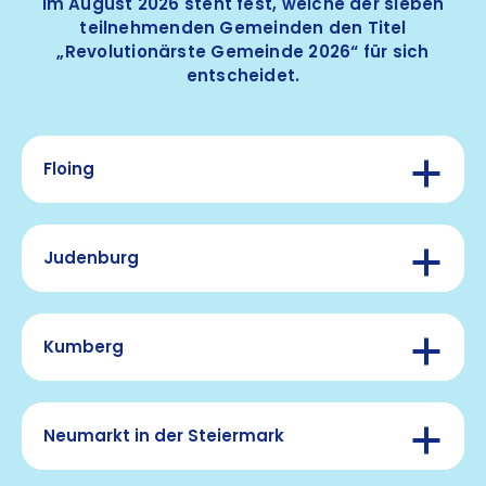
Im August 2026 steht fest, welche der sieben
teilnehmenden Gemeinden den Titel
„Revolutionärste Gemeinde 2026“ für sich
entscheidet.
Floing
Judenburg
Bewegungsprogramm
Bewegungspfad
Kumberg
Bewegter Floinger Adventkalender
15
Bewegungstafeln
Neumarkt in der Steiermark
Bürger:innenbeteiligung