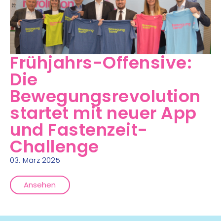
Frühjahrs-Offensive:
Die
Bewegungsrevolution
startet mit neuer App
und Fastenzeit-
Challenge
03. März 2025
Ansehen