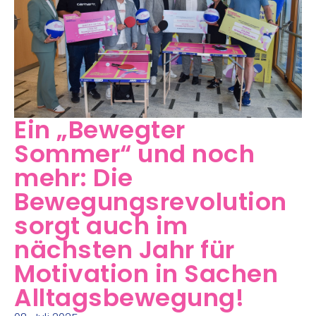
Ein „Bewegter
Sommer“ und noch
mehr: Die
Bewegungsrevolution
sorgt auch im
nächsten Jahr für
Motivation in Sachen
Alltagsbewegung!