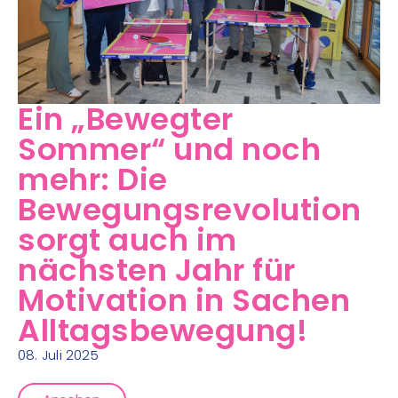
Ein „Bewegter
Sommer“ und noch
mehr: Die
Bewegungsrevolution
sorgt auch im
nächsten Jahr für
Motivation in Sachen
Alltagsbewegung!
08. Juli 2025