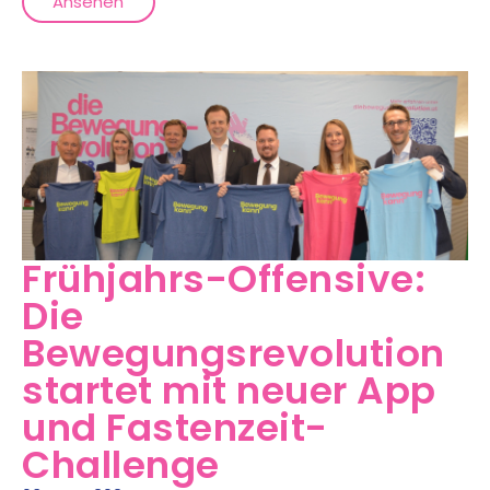
Ansehen
Frühjahrs-Offensive:
Die
Bewegungsrevolution
startet mit neuer App
und Fastenzeit-
Challenge