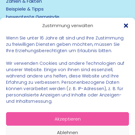
Zahlen & Fakten
Beispiele & Tipps
bewegteste Gemeinde
App
Zustimmung verwalten
Wenn Sie unter 16 Jahre alt sind und Ihre Zustimmung
Barrierefreiheit
zu freiwilligen Diensten geben möchten, müssen Sie
Datenschutz
Ihre Erziehungsberechtigten um Erlaubnis bitten.
Impressum
Kontakt
Wir verwenden Cookies und andere Technologien auf
unserer Website. Einige von ihnen sind essenziell,
während andere uns helfen, diese Website und Ihre
FOLGE UNS
Erfahrung zu verbessern. Personenbezogene Daten
können verarbeitet werden (z. B. IP-Adressen), z. B. für
Instagram
personalisierte Anzeigen und Inhalte oder Anzeigen-
Facebook
und Inhaltsmessung.
Akzeptieren
Ablehnen