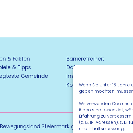
en & Fakten
Barrierefreiheit
piele & Tipps
Datenschutz
egteste Gemeinde
Impressum
Kontakt
Wenn Sie unter 16 Jahre a
geben möchten, müssen S
Wir verwenden Cookies u
ihnen sind essenziell, w
Erfahrung zu verbessern
(z. B. IP-Adressen), z. B
 Bewegungsland Steiermark gGmbH - Alle Rechte vo
und Inhaltsmessung.