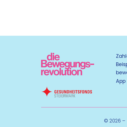
Zahl
Beis
bew
App
© 2026 –