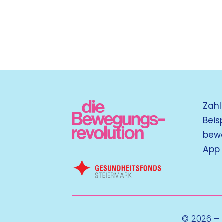
Zahl
Beis
bew
App
© 2026 –