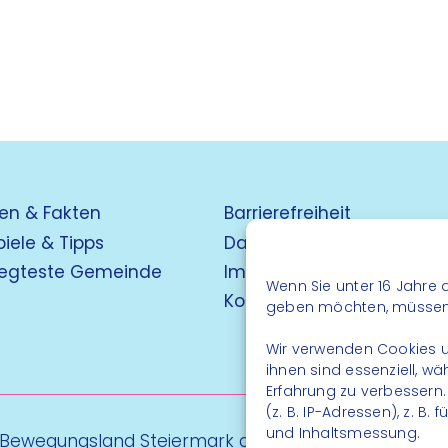
en & Fakten
Barrierefreiheit
piele & Tipps
Datenschutz
egteste Gemeinde
Impressum
Wenn Sie unter 16 Jahre a
Kontakt
geben möchten, müssen S
Wir verwenden Cookies u
ihnen sind essenziell, w
Erfahrung zu verbessern
(z. B. IP-Adressen), z. B
und Inhaltsmessung.
 Bewegungsland Steiermark gGmbH - Alle Rechte vo