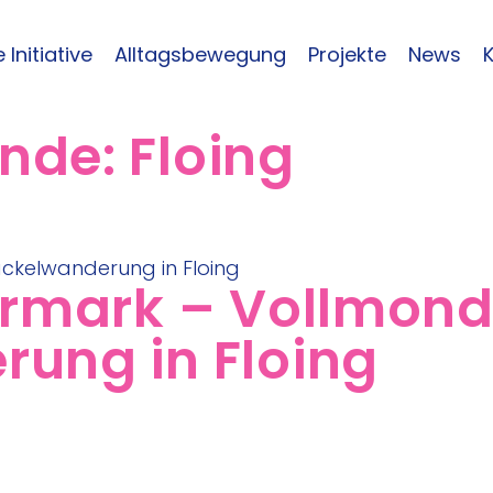
 Initiative
Alltagsbewegung
Projekte
News
inde:
Floing
ermark – Vollmon
ung in Floing