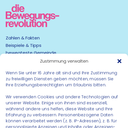
Zahlen & Fakten
Beispiele & Tipps
bewegteste Gemeinde
App
Zustimmung verwalten
Wenn Sie unter 16 Jahre alt sind und Ihre Zustimmung
Barrierefreiheit
zu freiwilligen Diensten geben möchten, müssen Sie
Datenschutz
Ihre Erziehungsberechtigten um Erlaubnis bitten.
Impressum
Kontakt
Wir verwenden Cookies und andere Technologien auf
unserer Website. Einige von ihnen sind essenziell,
während andere uns helfen, diese Website und Ihre
FOLGE UNS
Erfahrung zu verbessern. Personenbezogene Daten
können verarbeitet werden (z. B. IP-Adressen), z. B. für
Instagram
personalisierte Anzeigen und Inhalte oder Anzeigen-