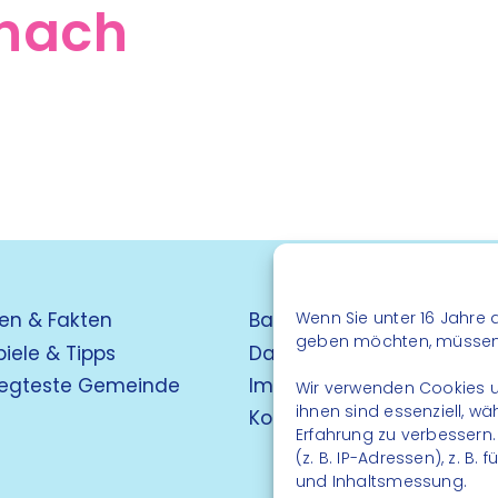
hach
Wenn Sie unter 16 Jahre a
en & Fakten
Barrierefreiheit
geben möchten, müssen S
piele & Tipps
Datenschutz
egteste Gemeinde
Impressum
Wir verwenden Cookies u
ihnen sind essenziell, w
Kontakt
Erfahrung zu verbessern
(z. B. IP-Adressen), z. B
und Inhaltsmessung.