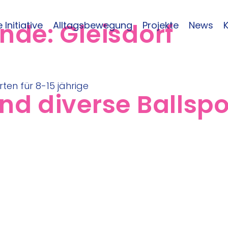
inde:
Gleisdorf
 Initiative
Alltagsbewegung
Projekte
News
d diverse Ballspo