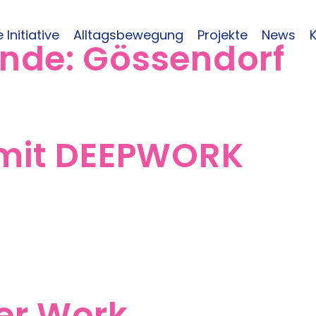
 Initiative
Alltagsbewegung
Projekte
News
inde:
Gössendorf
 mit DEEPWORK
er Work