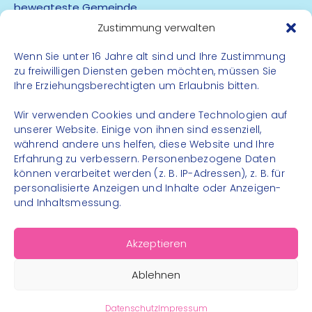
bewegteste Gemeinde
App
Zustimmung verwalten
Wenn Sie unter 16 Jahre alt sind und Ihre Zustimmung
Barrierefreiheit
zu freiwilligen Diensten geben möchten, müssen Sie
Datenschutz
Ihre Erziehungsberechtigten um Erlaubnis bitten.
Impressum
Kontakt
Wir verwenden Cookies und andere Technologien auf
unserer Website. Einige von ihnen sind essenziell,
während andere uns helfen, diese Website und Ihre
FOLGE UNS
Erfahrung zu verbessern. Personenbezogene Daten
können verarbeitet werden (z. B. IP-Adressen), z. B. für
Instagram
personalisierte Anzeigen und Inhalte oder Anzeigen-
Facebook
und Inhaltsmessung.
Akzeptieren
Ablehnen
© 2026 – Bewegungsland Steiermark gGmbH - Alle
Rechte vorbehalten
Datenschutz
Impressum