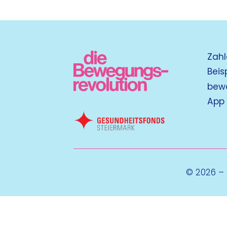
Zahl
Beis
bew
App
© 2026 –