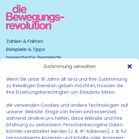
Zahlen & Fakten
Beispiele & Tipps
bewegteste Gemeinde
App
Zustimmung verwalten
Wenn Sie unter 16 Jahre alt sind und Ihre Zustimmung
Barrierefreiheit
zu freiwilligen Diensten geben möchten, müssen Sie
Datenschutz
Ihre Erziehungsberechtigten um Erlaubnis bitten.
Impressum
Kontakt
Wir verwenden Cookies und andere Technologien auf
unserer Website. Einige von ihnen sind essenziell,
während andere uns helfen, diese Website und Ihre
FOLGE UNS
Erfahrung zu verbessern. Personenbezogene Daten
können verarbeitet werden (z. B. IP-Adressen), z. B. für
Instagram
personalisierte Anzeigen und Inhalte oder Anzeigen-