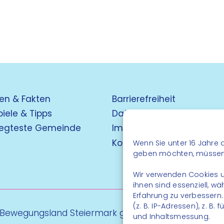
en & Fakten
Barrierefreiheit
piele & Tipps
Datenschutz
egteste Gemeinde
Impressum
Kontakt
Wenn Sie unter 16 Jahre a
geben möchten, müssen S
Wir verwenden Cookies u
ihnen sind essenziell, w
Erfahrung zu verbessern
(z. B. IP-Adressen), z. B
 Bewegungsland Steiermark gGmbH - Alle Rechte vo
und Inhaltsmessung.