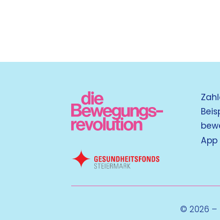
Zahl
Beis
bew
App
© 2026 –