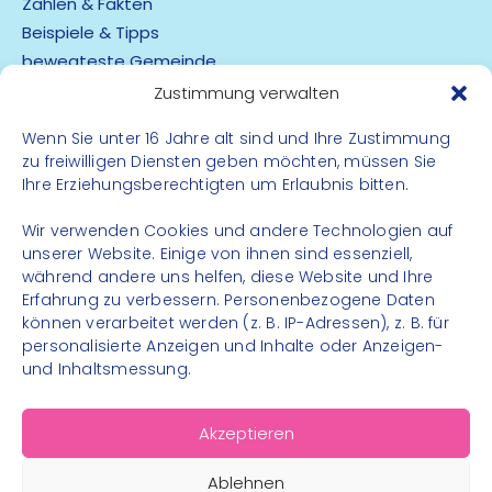
Zahlen & Fakten
Beispiele & Tipps
bewegteste Gemeinde
App
Zustimmung verwalten
Wenn Sie unter 16 Jahre alt sind und Ihre Zustimmung
Barrierefreiheit
zu freiwilligen Diensten geben möchten, müssen Sie
Datenschutz
Ihre Erziehungsberechtigten um Erlaubnis bitten.
Impressum
Kontakt
Wir verwenden Cookies und andere Technologien auf
unserer Website. Einige von ihnen sind essenziell,
während andere uns helfen, diese Website und Ihre
FOLGE UNS
Erfahrung zu verbessern. Personenbezogene Daten
können verarbeitet werden (z. B. IP-Adressen), z. B. für
Instagram
personalisierte Anzeigen und Inhalte oder Anzeigen-
Facebook
und Inhaltsmessung.
Akzeptieren
Ablehnen