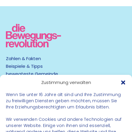
Zahlen & Fakten
Beispiele & Tipps
bewegteste Gemeinde
App
Zustimmung verwalten
Wenn Sie unter 16 Jahre alt sind und Ihre Zustimmung
Barrierefreiheit
zu freiwilligen Diensten geben möchten, müssen Sie
Datenschutz
Ihre Erziehungsberechtigten um Erlaubnis bitten.
Impressum
Kontakt
Wir verwenden Cookies und andere Technologien auf
unserer Website. Einige von ihnen sind essenziell,
während andere uns helfen, diese Website und Ihre