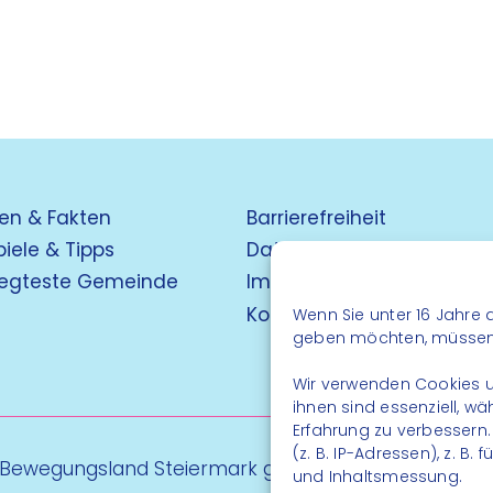
en & Fakten
Barrierefreiheit
piele & Tipps
Datenschutz
egteste Gemeinde
Impressum
Kontakt
Wenn Sie unter 16 Jahre a
geben möchten, müssen S
Wir verwenden Cookies u
ihnen sind essenziell, w
Erfahrung zu verbessern
(z. B. IP-Adressen), z. B
 Bewegungsland Steiermark gGmbH - Alle Rechte vo
und Inhaltsmessung.