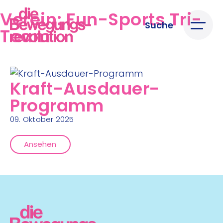
Verein:
Fun-Sports Tri-
Suche
Team
Kraft-Ausdauer-
Programm
09. Oktober 2025
Ansehen