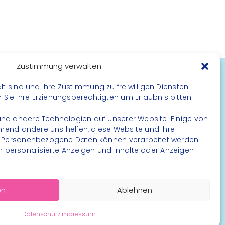
Zustimmung verwalten
lt sind und Ihre Zustimmung zu freiwilligen Diensten
FOLGE UNS
ie Ihre Erziehungsberechtigten um Erlaubnis bitten.
Instagram
nd andere Technologien auf unserer Website. Einige von
Facebook
ährend andere uns helfen, diese Website und Ihre
. Personenbezogene Daten können verarbeitet werden
. für personalisierte Anzeigen und Inhalte oder Anzeigen-
en
Ablehnen
rbehalten
Datenschutz
Impressum