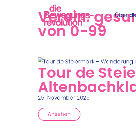
Verein:
gesu
Über die
von 0-99
Tour de Stei
Altenbachk
25. November 2025
Ansehen