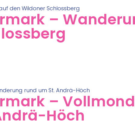
iermark – Wanderu
hlossberg
iermark – Vollmo
 Andrä-Höch