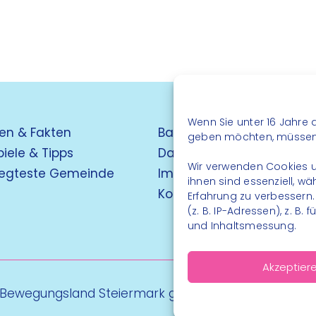
Wenn Sie unter 16 Jahre a
en & Fakten
Barrierefreiheit
geben möchten, müssen S
piele & Tipps
Datenschutz
Wir verwenden Cookies u
egteste Gemeinde
Impressum
ihnen sind essenziell, w
Kontakt
Erfahrung zu verbessern
(z. B. IP-Adressen), z. B
und Inhaltsmessung.
Akzeptier
 Bewegungsland Steiermark gGmbH - Alle Rechte vo