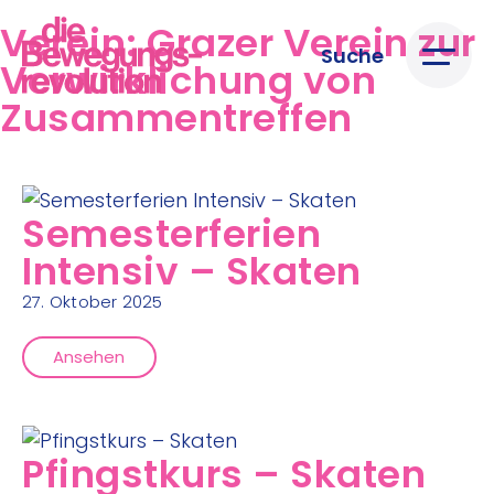
Verein:
Grazer Verein zur
Suche
Verwirklichung von
Zusammentreffen
Semesterferien
Intensiv – Skaten
27. Oktober 2025
Ansehen
Pfingstkurs – Skaten