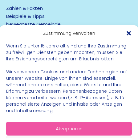
Zahlen & Fakten
Beispiele & Tipps
bewegteste Gemeinde
App
Zustimmung verwalten
Wenn Sie unter 16 Jahre alt sind und Ihre Zustimmung
Barrierefreiheit
zu freiwilligen Diensten geben möchten, müssen Sie
Datenschutz
Ihre Erziehungsberechtigten um Erlaubnis bitten.
Impressum
Kontakt
Wir verwenden Cookies und andere Technologien auf
unserer Website. Einige von ihnen sind essenziell,
während andere uns helfen, diese Website und Ihre
FOLGE UNS
Erfahrung zu verbessern. Personenbezogene Daten
können verarbeitet werden (z. B. IP-Adressen), z. B. für
Instagram
personalisierte Anzeigen und Inhalte oder Anzeigen-
Facebook
und Inhaltsmessung.
Akzeptieren