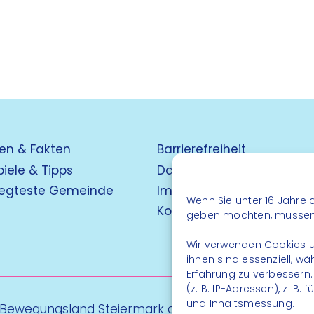
en & Fakten
Barrierefreiheit
piele & Tipps
Datenschutz
egteste Gemeinde
Impressum
Wenn Sie unter 16 Jahre a
Kontakt
geben möchten, müssen S
Wir verwenden Cookies u
ihnen sind essenziell, w
Erfahrung zu verbessern
(z. B. IP-Adressen), z. B
und Inhaltsmessung.
 Bewegungsland Steiermark gGmbH - Alle Rechte vo