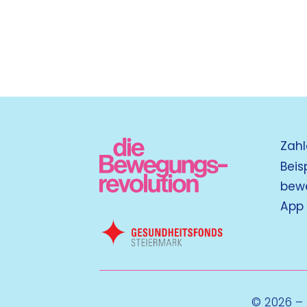
Zahl
Beis
bew
App
© 2026 –