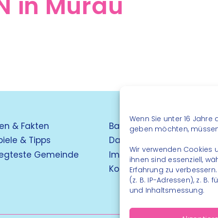
 in Murau
Wenn Sie unter 16 Jahre a
en & Fakten
Barrierefreiheit
geben möchten, müssen S
piele & Tipps
Datenschutz
Wir verwenden Cookies u
egteste Gemeinde
Impressum
ihnen sind essenziell, w
Kontakt
Erfahrung zu verbessern
(z. B. IP-Adressen), z. B
und Inhaltsmessung.