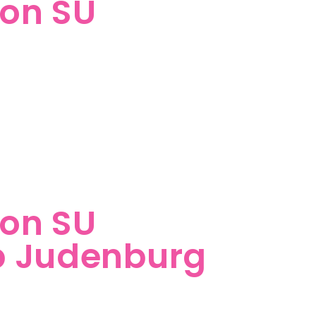
von SU
von SU
b Judenburg