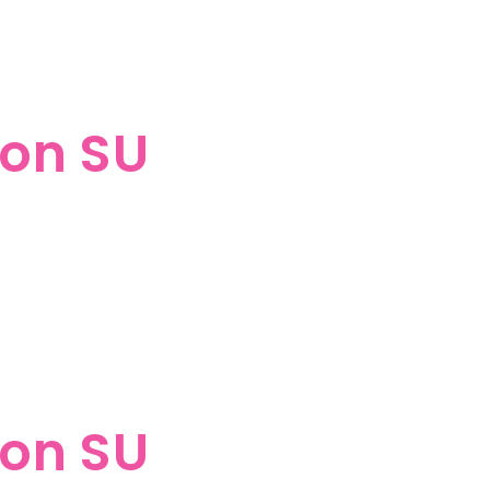
von SU
von SU