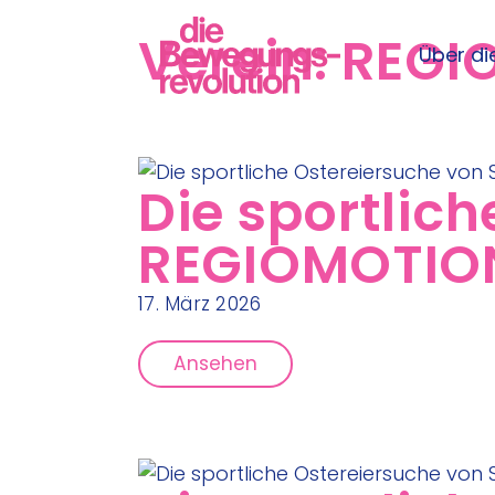
Verein:
REGI
Über die
Die sportlic
REGIOMOTION 
17. März 2026
Ansehen