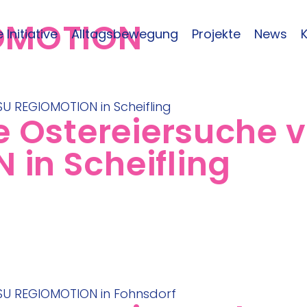
OMOTION
 Initiative
Alltagsbewegung
Projekte
News
he Ostereiersuche 
in Scheifling