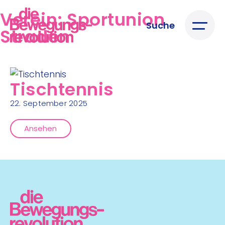
Verein:
Sportunion
Suche
Straden
Tischtennis
22. September 2025
Ansehen