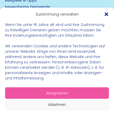
Beispiele & Tipps
bewegteste Gemeinde
App
Zustimmung verwalten
Wenn Sie unter 16 Jahre alt sind und Ihre Zustimmung
Barrierefreiheit
zu freiwilligen Diensten geben möchten, müssen Sie
Datenschutz
Ihre Erziehungsberechtigten um Erlaubnis bitten.
Impressum
Kontakt
Wir verwenden Cookies und andere Technologien auf
unserer Website. Einige von ihnen sind essenziell,
während andere uns helfen, diese Website und Ihre
FOLGE UNS
Erfahrung zu verbessern. Personenbezogene Daten
können verarbeitet werden (z. B. IP-Adressen), z. B. für
Instagram
personalisierte Anzeigen und Inhalte oder Anzeigen-
Facebook
und Inhaltsmessung.
Akzeptieren
Ablehnen
© 2026 – Bewegungsland Steiermark gGmbH - Alle
Rechte vorbehalten