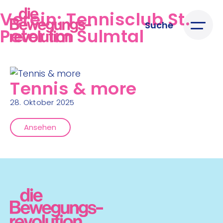
Verein:
Tennisclub St.
Suche
Peter im Sulmtal
Tennis & more
28. Oktober 2025
Ansehen