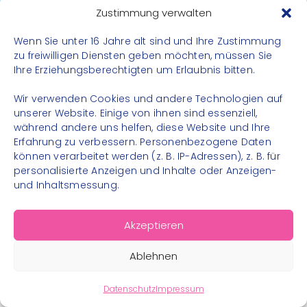
Datenschutz
Zustimmung verwalten
Impressum
Wenn Sie unter 16 Jahre alt sind und Ihre Zustimmung
Kontakt
zu freiwilligen Diensten geben möchten, müssen Sie
Ihre Erziehungsberechtigten um Erlaubnis bitten.
FOLGE UNS
Wir verwenden Cookies und andere Technologien auf
Instagram
unserer Website. Einige von ihnen sind essenziell,
während andere uns helfen, diese Website und Ihre
Facebook
Erfahrung zu verbessern. Personenbezogene Daten
können verarbeitet werden (z. B. IP-Adressen), z. B. für
personalisierte Anzeigen und Inhalte oder Anzeigen-
und Inhaltsmessung.
© 2026 – Bewegungsland Steiermark gGmbH - Alle
Akzeptieren
Rechte vorbehalten
Ablehnen
Datenschutz
Impressum