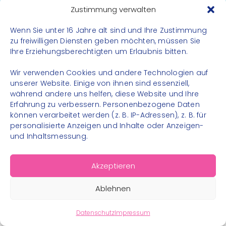
Datenschutz
Zustimmung verwalten
Impressum
Wenn Sie unter 16 Jahre alt sind und Ihre Zustimmung
Kontakt
zu freiwilligen Diensten geben möchten, müssen Sie
Ihre Erziehungsberechtigten um Erlaubnis bitten.
FOLGE UNS
Wir verwenden Cookies und andere Technologien auf
Instagram
unserer Website. Einige von ihnen sind essenziell,
während andere uns helfen, diese Website und Ihre
Facebook
Erfahrung zu verbessern. Personenbezogene Daten
können verarbeitet werden (z. B. IP-Adressen), z. B. für
personalisierte Anzeigen und Inhalte oder Anzeigen-
und Inhaltsmessung.
© 2026 – Bewegungsland Steiermark gGmbH - Alle
Akzeptieren
Rechte vorbehalten
Ablehnen
Datenschutz
Impressum