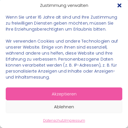
Datenschutz
Zustimmung verwalten
Impressum
Wenn Sie unter 16 Jahre alt sind und Ihre Zustimmung
Kontakt
zu freiwilligen Diensten geben möchten, müssen Sie
Ihre Erziehungsberechtigten um Erlaubnis bitten.
FOLGE UNS
Wir verwenden Cookies und andere Technologien auf
Instagram
unserer Website. Einige von ihnen sind essenziell,
während andere uns helfen, diese Website und Ihre
Facebook
Erfahrung zu verbessern. Personenbezogene Daten
können verarbeitet werden (z. B. IP-Adressen), z. B. für
personalisierte Anzeigen und Inhalte oder Anzeigen-
und Inhaltsmessung.
© 2026 – Bewegungsland Steiermark gGmbH - Alle
Akzeptieren
Rechte vorbehalten
Ablehnen
Datenschutz
Impressum