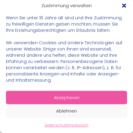
Datenschutz
Zustimmung verwalten
Impressum
Wenn Sie unter 16 Jahre alt sind und Ihre Zustimmung
Kontakt
zu freiwilligen Diensten geben möchten, müssen Sie
Ihre Erziehungsberechtigten um Erlaubnis bitten.
FOLGE UNS
Wir verwenden Cookies und andere Technologien auf
Instagram
unserer Website. Einige von ihnen sind essenziell,
während andere uns helfen, diese Website und Ihre
Facebook
Erfahrung zu verbessern. Personenbezogene Daten
können verarbeitet werden (z. B. IP-Adressen), z. B. für
personalisierte Anzeigen und Inhalte oder Anzeigen-
und Inhaltsmessung.
© 2026 – Bewegungsland Steiermark gGmbH - Alle
Akzeptieren
Rechte vorbehalten
Ablehnen
Datenschutz
Impressum