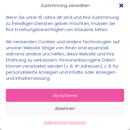
Datenschutz
Zustimmung verwalten
Impressum
Wenn Sie unter 16 Jahre alt sind und Ihre Zustimmung
Kontakt
zu freiwilligen Diensten geben möchten, müssen Sie
Ihre Erziehungsberechtigten um Erlaubnis bitten.
FOLGE UNS
Wir verwenden Cookies und andere Technologien auf
Instagram
unserer Website. Einige von ihnen sind essenziell,
während andere uns helfen, diese Website und Ihre
Facebook
Erfahrung zu verbessern. Personenbezogene Daten
können verarbeitet werden (z. B. IP-Adressen), z. B. für
personalisierte Anzeigen und Inhalte oder Anzeigen-
und Inhaltsmessung.
© 2026 – Bewegungsland Steiermark gGmbH - Alle
Akzeptieren
Rechte vorbehalten
Ablehnen
Datenschutz
Impressum