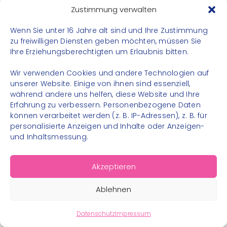
Datenschutz
Zustimmung verwalten
Impressum
Wenn Sie unter 16 Jahre alt sind und Ihre Zustimmung
Kontakt
zu freiwilligen Diensten geben möchten, müssen Sie
Ihre Erziehungsberechtigten um Erlaubnis bitten.
FOLGE UNS
Wir verwenden Cookies und andere Technologien auf
Instagram
unserer Website. Einige von ihnen sind essenziell,
während andere uns helfen, diese Website und Ihre
Facebook
Erfahrung zu verbessern. Personenbezogene Daten
können verarbeitet werden (z. B. IP-Adressen), z. B. für
personalisierte Anzeigen und Inhalte oder Anzeigen-
und Inhaltsmessung.
© 2026 – Bewegungsland Steiermark gGmbH - Alle
Akzeptieren
Rechte vorbehalten
Ablehnen
Datenschutz
Impressum