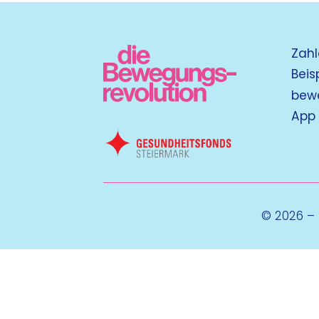
Zahl
Beis
bew
App
© 2026 –