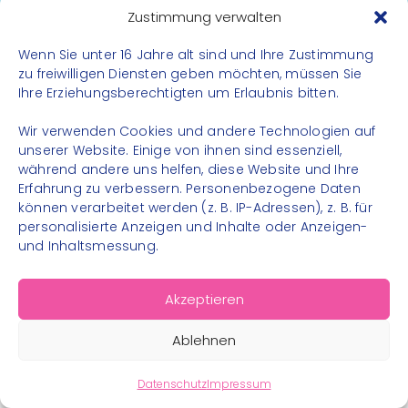
Datenschutz
Zustimmung verwalten
Impressum
Wenn Sie unter 16 Jahre alt sind und Ihre Zustimmung
Kontakt
zu freiwilligen Diensten geben möchten, müssen Sie
Ihre Erziehungsberechtigten um Erlaubnis bitten.
FOLGE UNS
Wir verwenden Cookies und andere Technologien auf
Instagram
unserer Website. Einige von ihnen sind essenziell,
während andere uns helfen, diese Website und Ihre
Facebook
Erfahrung zu verbessern. Personenbezogene Daten
können verarbeitet werden (z. B. IP-Adressen), z. B. für
personalisierte Anzeigen und Inhalte oder Anzeigen-
und Inhaltsmessung.
© 2026 – Bewegungsland Steiermark gGmbH - Alle
Akzeptieren
Rechte vorbehalten
Ablehnen
Datenschutz
Impressum