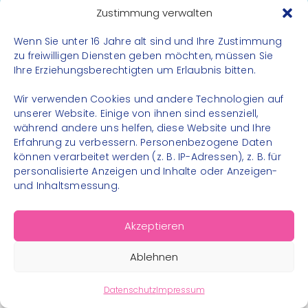
Datenschutz
Zustimmung verwalten
Impressum
Wenn Sie unter 16 Jahre alt sind und Ihre Zustimmung
Kontakt
zu freiwilligen Diensten geben möchten, müssen Sie
Ihre Erziehungsberechtigten um Erlaubnis bitten.
FOLGE UNS
Wir verwenden Cookies und andere Technologien auf
Instagram
unserer Website. Einige von ihnen sind essenziell,
während andere uns helfen, diese Website und Ihre
Facebook
Erfahrung zu verbessern. Personenbezogene Daten
können verarbeitet werden (z. B. IP-Adressen), z. B. für
personalisierte Anzeigen und Inhalte oder Anzeigen-
und Inhaltsmessung.
© 2026 – Bewegungsland Steiermark gGmbH - Alle
Akzeptieren
Rechte vorbehalten
Ablehnen
Datenschutz
Impressum