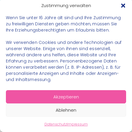
Datenschutz
Zustimmung verwalten
Impressum
Wenn Sie unter 16 Jahre alt sind und Ihre Zustimmung
Kontakt
zu freiwilligen Diensten geben möchten, müssen Sie
Ihre Erziehungsberechtigten um Erlaubnis bitten.
FOLGE UNS
Wir verwenden Cookies und andere Technologien auf
Instagram
unserer Website. Einige von ihnen sind essenziell,
während andere uns helfen, diese Website und Ihre
Facebook
Erfahrung zu verbessern. Personenbezogene Daten
können verarbeitet werden (z. B. IP-Adressen), z. B. für
personalisierte Anzeigen und Inhalte oder Anzeigen-
und Inhaltsmessung.
© 2026 – Bewegungsland Steiermark gGmbH - Alle
Akzeptieren
Rechte vorbehalten
Ablehnen
Datenschutz
Impressum