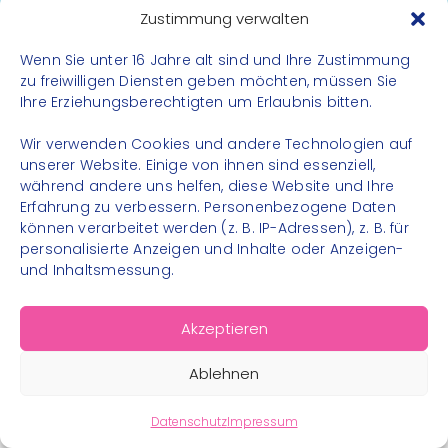
Datenschutz
Zustimmung verwalten
Impressum
Wenn Sie unter 16 Jahre alt sind und Ihre Zustimmung
Kontakt
zu freiwilligen Diensten geben möchten, müssen Sie
Ihre Erziehungsberechtigten um Erlaubnis bitten.
FOLGE UNS
Wir verwenden Cookies und andere Technologien auf
Instagram
unserer Website. Einige von ihnen sind essenziell,
während andere uns helfen, diese Website und Ihre
Facebook
Erfahrung zu verbessern. Personenbezogene Daten
können verarbeitet werden (z. B. IP-Adressen), z. B. für
personalisierte Anzeigen und Inhalte oder Anzeigen-
und Inhaltsmessung.
© 2026 – Bewegungsland Steiermark gGmbH - Alle
Akzeptieren
Rechte vorbehalten
Ablehnen
Datenschutz
Impressum