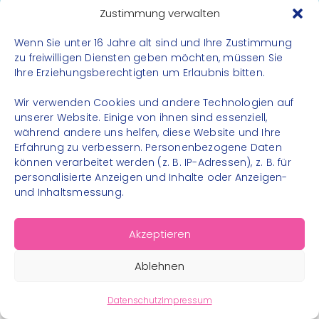
Datenschutz
Zustimmung verwalten
Impressum
Wenn Sie unter 16 Jahre alt sind und Ihre Zustimmung
Kontakt
zu freiwilligen Diensten geben möchten, müssen Sie
Ihre Erziehungsberechtigten um Erlaubnis bitten.
FOLGE UNS
Wir verwenden Cookies und andere Technologien auf
Instagram
unserer Website. Einige von ihnen sind essenziell,
während andere uns helfen, diese Website und Ihre
Facebook
Erfahrung zu verbessern. Personenbezogene Daten
können verarbeitet werden (z. B. IP-Adressen), z. B. für
personalisierte Anzeigen und Inhalte oder Anzeigen-
und Inhaltsmessung.
© 2026 – Bewegungsland Steiermark gGmbH - Alle
Akzeptieren
Rechte vorbehalten
Ablehnen
Datenschutz
Impressum