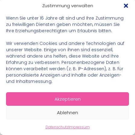
Datenschutz
Zustimmung verwalten
Impressum
Wenn Sie unter 16 Jahre alt sind und Ihre Zustimmung
Kontakt
zu freiwilligen Diensten geben möchten, müssen Sie
Ihre Erziehungsberechtigten um Erlaubnis bitten.
FOLGE UNS
Wir verwenden Cookies und andere Technologien auf
Instagram
unserer Website. Einige von ihnen sind essenziell,
während andere uns helfen, diese Website und Ihre
Facebook
Erfahrung zu verbessern. Personenbezogene Daten
können verarbeitet werden (z. B. IP-Adressen), z. B. für
personalisierte Anzeigen und Inhalte oder Anzeigen-
und Inhaltsmessung.
© 2026 – Bewegungsland Steiermark gGmbH - Alle
Akzeptieren
Rechte vorbehalten
Ablehnen
Datenschutz
Impressum