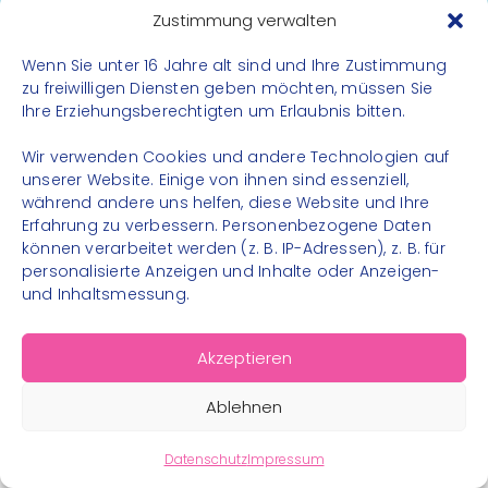
Datenschutz
Zustimmung verwalten
Impressum
Wenn Sie unter 16 Jahre alt sind und Ihre Zustimmung
Kontakt
zu freiwilligen Diensten geben möchten, müssen Sie
Ihre Erziehungsberechtigten um Erlaubnis bitten.
FOLGE UNS
Wir verwenden Cookies und andere Technologien auf
Instagram
unserer Website. Einige von ihnen sind essenziell,
während andere uns helfen, diese Website und Ihre
Facebook
Erfahrung zu verbessern. Personenbezogene Daten
können verarbeitet werden (z. B. IP-Adressen), z. B. für
personalisierte Anzeigen und Inhalte oder Anzeigen-
und Inhaltsmessung.
© 2026 – Bewegungsland Steiermark gGmbH - Alle
Akzeptieren
Rechte vorbehalten
Ablehnen
Datenschutz
Impressum