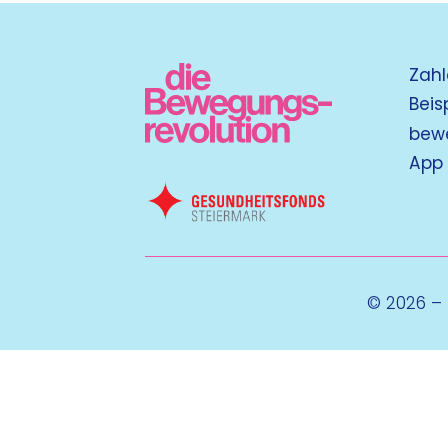
Zahl
Beis
bew
App
© 2026 –