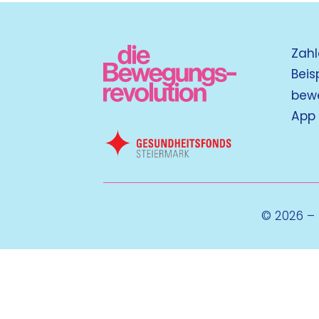
Zahl
Beis
bew
App
© 2026 –