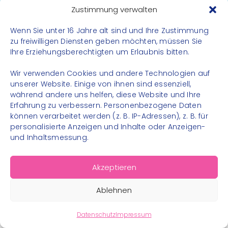
Datenschutz
Zustimmung verwalten
Impressum
Wenn Sie unter 16 Jahre alt sind und Ihre Zustimmung
Kontakt
zu freiwilligen Diensten geben möchten, müssen Sie
Ihre Erziehungsberechtigten um Erlaubnis bitten.
FOLGE UNS
Wir verwenden Cookies und andere Technologien auf
Instagram
unserer Website. Einige von ihnen sind essenziell,
während andere uns helfen, diese Website und Ihre
Facebook
Erfahrung zu verbessern. Personenbezogene Daten
können verarbeitet werden (z. B. IP-Adressen), z. B. für
personalisierte Anzeigen und Inhalte oder Anzeigen-
und Inhaltsmessung.
© 2026 – Bewegungsland Steiermark gGmbH - Alle
Akzeptieren
Rechte vorbehalten
Ablehnen
Datenschutz
Impressum