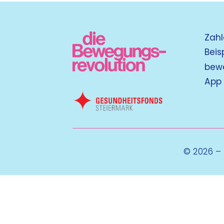
Zahl
Beis
bew
App
© 2026 –