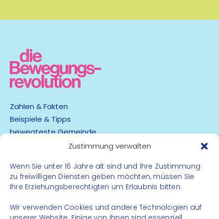
Zahlen & Fakten
Beispiele & Tipps
bewegteste Gemeinde
App
Zustimmung verwalten
Wenn Sie unter 16 Jahre alt sind und Ihre Zustimmung
Barrierefreiheit
zu freiwilligen Diensten geben möchten, müssen Sie
Datenschutz
Ihre Erziehungsberechtigten um Erlaubnis bitten.
Impressum
Kontakt
Wir verwenden Cookies und andere Technologien auf
unserer Website. Einige von ihnen sind essenziell,