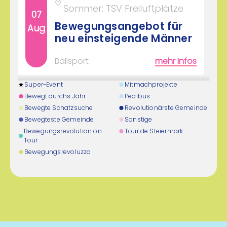
Sommer: TSV Freiluftplätze
07
Bewegungsangebot für
Aug
neu einsteigende Männer
Ballsport
mehr Infos
Super-Event
Mitmachprojekte
16:00 - 17:00 Uhr
Bewegt durchs Jahr
Pedibus
Gulling Arena/Turnhalle
Bewegte Schatzsuche
Revolutionärste Gemeinde
07
Bewegteste Gemeinde
Sonstige
Fit auch Ü50
Aug
Bewegungsrevolution on
Tour de Steiermark
Tour
Polysportiv
mehr Infos
Bewegungsrevoluzza
18:30 - 20:00 Uhr
Eventroom Dienersdorf
bzw. Hartplatz VS/NMS
07
Kaindorf