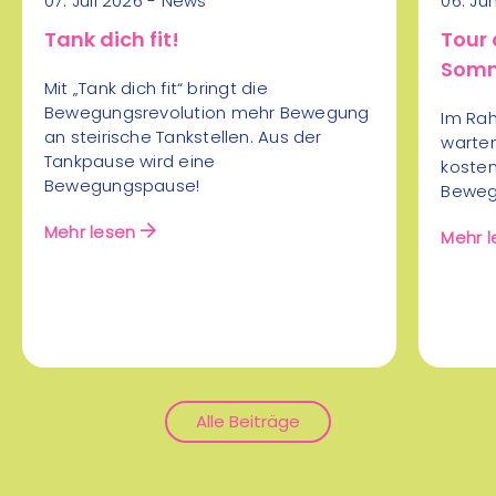
07. Juli 2026 - News
06. Ju
Beachvolleyballplatz bzw.
Veranstaltungshalle
Tank dich fit!
Tour 
07
Lieboch
Somm
Aug
Mit „Tank dich fit“ bringt die
Volleyball
Bewegungsrevolution mehr Bewegung
Im Rah
an steirische Tankstellen. Aus der
warten
Rückschlagsport
mehr Infos
Tankpause wird eine
koste
Bewegungspause!
Bewegu
Mehr lesen
Mehr l
Alle Beiträge