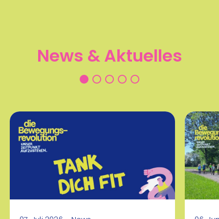
08:00 - 13:00 Uhr
Allerheiligen bei Wildon
07
News &
Aktuelles
Tennis - Kindercamp
Aug
Rückschlagsport
mehr Infos
09:30 - 17:30 Uhr
ESV Tennisplätze oder
07
Brucker Tennishalle
Aug
Tennis Sommer Camp
Ballsport
mehr Infos
17:00 - 18:00 Uhr