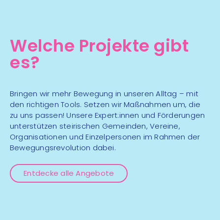
Aug
Fitboxen
Kampfsport
mehr Infos
Welche Projekte gibt
es?
16:30 - 18:30 Uhr
Stadion, Gymnastikraum
07
Bringen wir mehr Bewegung in unseren Alltag – mit
Fitnessmix
Aug
den richtigen Tools. Setzen wir Maßnahmen um, die
zu uns passen! Unsere Expert:innen und Förderungen
Polysportiv
mehr Infos
unterstützen steirischen Gemeinden, Vereine,
Organisationen und Einzelpersonen im Rahmen der
Bewegungsrevolution dabei.
18:00 - 20:00 Uhr
Adriach Kirche
Entdecke alle Angebote
07
Inklusiv Fitnesscenter
Aug
Wald
Fitness & Training
mehr Infos