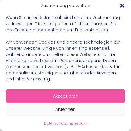
Datenschutz
Zustimmung verwalten
Impressum
Wenn Sie unter 16 Jahre alt sind und Ihre Zustimmung
Kontakt
zu freiwilligen Diensten geben möchten, müssen Sie
Ihre Erziehungsberechtigten um Erlaubnis bitten.
FOLGE UNS
Wir verwenden Cookies und andere Technologien auf
Instagram
unserer Website. Einige von ihnen sind essenziell,
während andere uns helfen, diese Website und Ihre
Facebook
Erfahrung zu verbessern. Personenbezogene Daten
können verarbeitet werden (z. B. IP-Adressen), z. B. für
personalisierte Anzeigen und Inhalte oder Anzeigen-
und Inhaltsmessung.
© 2026 – Bewegungsland Steiermark gGmbH - Alle
Akzeptieren
Rechte vorbehalten
Ablehnen
Datenschutz
Impressum