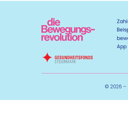
Zahl
Beis
bew
App
© 2026 –