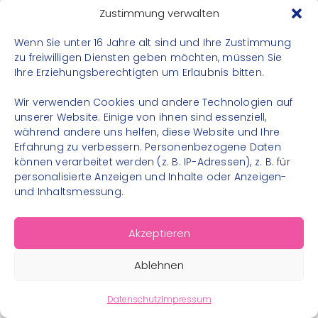
Datenschutz
Zustimmung verwalten
Impressum
Wenn Sie unter 16 Jahre alt sind und Ihre Zustimmung
Kontakt
zu freiwilligen Diensten geben möchten, müssen Sie
Ihre Erziehungsberechtigten um Erlaubnis bitten.
FOLGE UNS
Wir verwenden Cookies und andere Technologien auf
Instagram
unserer Website. Einige von ihnen sind essenziell,
während andere uns helfen, diese Website und Ihre
Facebook
Erfahrung zu verbessern. Personenbezogene Daten
können verarbeitet werden (z. B. IP-Adressen), z. B. für
personalisierte Anzeigen und Inhalte oder Anzeigen-
und Inhaltsmessung.
© 2026 – Bewegungsland Steiermark gGmbH - Alle
Akzeptieren
Rechte vorbehalten
Ablehnen
Datenschutz
Impressum